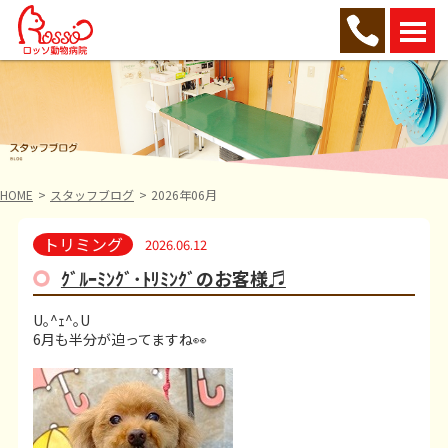
HOME
スタッフブログ
2026年06月
トリミング
2026.06.12
ｸﾞﾙｰﾐﾝｸﾞ･ﾄﾘﾐﾝｸﾞのお客様♬
U｡^ｪ^｡U
6月も半分が迫ってますね👀