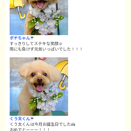
ポチちゃん
☔
すっきりしてステキな笑顔☺
雨にも負けず元気いっぱいでした！！！
くう太くん
☔
くう太くんは今月お誕生日でした🍰
おめでとーーー！！！