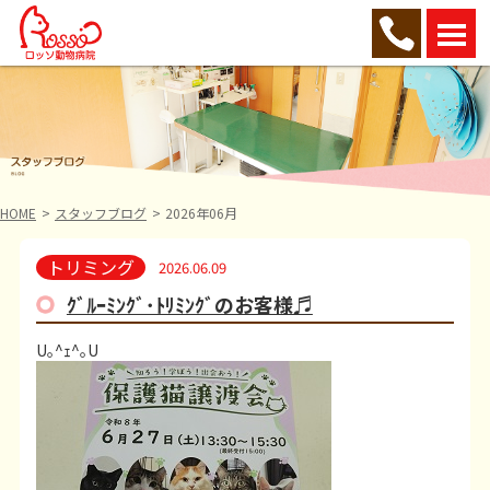
HOME
スタッフブログ
2026年06月
トリミング
2026.06.09
ｸﾞﾙｰﾐﾝｸﾞ･ﾄﾘﾐﾝｸﾞのお客様♬
U｡^ｪ^｡U