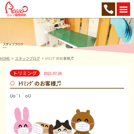
HOME
スタッフブログ
ﾄﾘﾐﾝｸﾞのお客様♬
トリミング
2021.07.26
ﾄﾘﾐﾝｸﾞのお客様♬
Uo´ I ｀oU