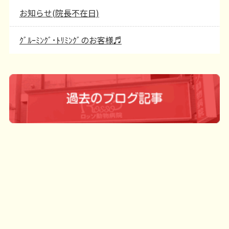
お知らせ(院長不在日)
ｸﾞﾙｰﾐﾝｸﾞ･ﾄﾘﾐﾝｸﾞのお客様♬