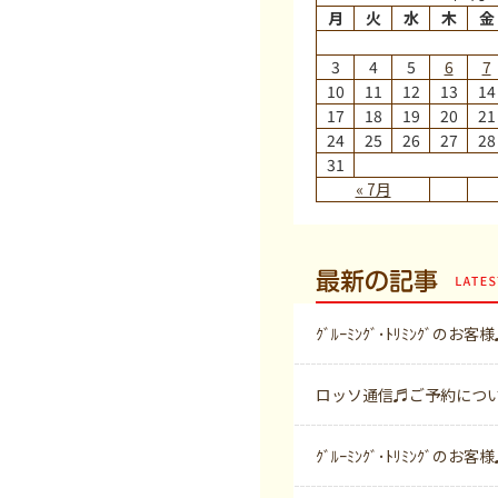
月
火
水
木
金
3
4
5
6
7
10
11
12
13
14
17
18
19
20
21
24
25
26
27
28
31
« 7月
最新の記事
ｸﾞﾙｰﾐﾝｸﾞ･ﾄﾘﾐﾝｸﾞのお客
ロッソ通信♬ご予約につ
ｸﾞﾙｰﾐﾝｸﾞ･ﾄﾘﾐﾝｸﾞのお客