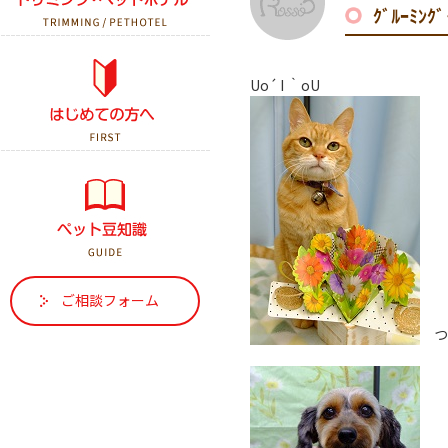
ｸﾞﾙｰﾐﾝ
初診の方へ
Uo´ I ｀oU
はじめて犬を飼う方へ
はじめて猫を飼う方へ
ご相談フォーム
つい