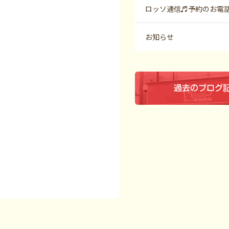
ロッソ通信♬予約のお電
お知らせ