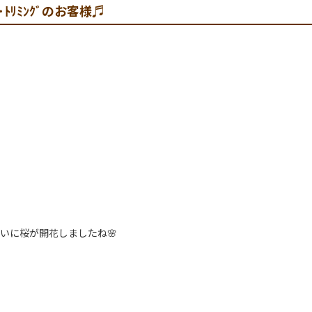
ｸﾞ･ﾄﾘﾐﾝｸﾞのお客様♬
に桜が開花しましたね🌸