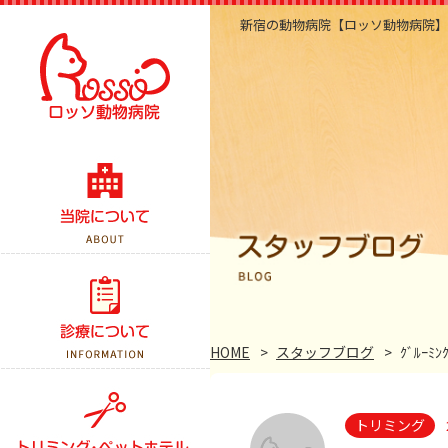
新宿の動物病院【ロッソ動物病院】
当院のこだわり
医院紹介・アクセス
スタッフ紹介
診察案内
スタッフブログ
予防接種
HOME
スタッフブログ
ｸﾞﾙｰﾐ
よくある質問
健康診断
トリミング
手術について
トリミング
ペットホテル