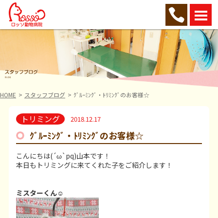
HOME
スタッフブログ
ｸﾞﾙｰﾐﾝｸﾞ・ﾄﾘﾐﾝｸﾞのお客様☆
トリミング
2018.12.17
ｸﾞﾙｰﾐﾝｸﾞ・ﾄﾘﾐﾝｸﾞのお客様☆
こんにちは(´ω`pq)山本です！
本日もトリミングに来てくれた子をご紹介します！
ミスターくん
☺