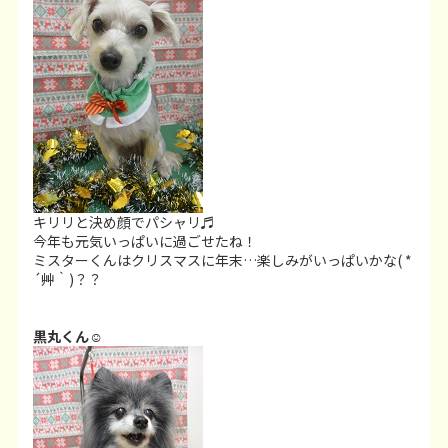
キリリと決め顔でパシャリ♬
今年も元気いっぱいに過ごせたね！
ミスターくんは
クリスマスに年末…楽しみがいっぱいかな( *
´艸｀)？？
黒丸くん☺