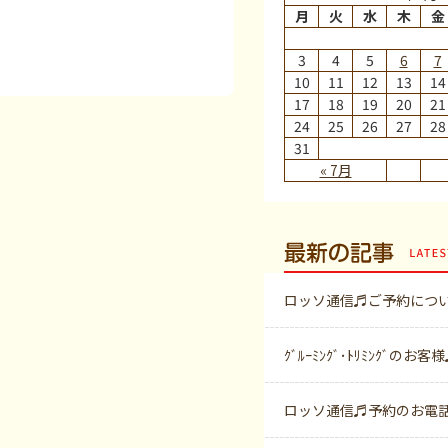
月
火
水
木
金
3
4
5
6
7
10
11
12
13
14
17
18
19
20
21
24
25
26
27
28
31
« 7月
最新の記事
ロッソ通信♬ご予約につ
ｸﾞﾙｰﾐﾝｸﾞ･ﾄﾘﾐﾝｸﾞのお客
ロッソ通信♬予約のお電