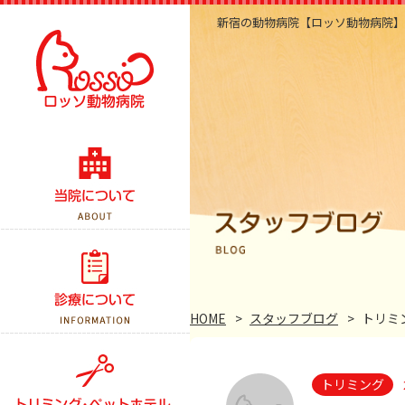
新宿の動物病院【ロッソ動物病院】
当院のこだわり
医院紹介・アクセス
スタッフ紹介
診察案内
スタッフブログ
予防接種
HOME
スタッフブログ
トリミ
よくある質問
健康診断
トリミング
手術について
トリミング
ペットホテル