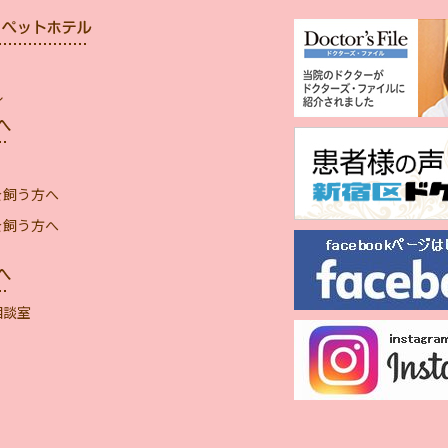
ル
を飼う方へ
を飼う方へ
相談室