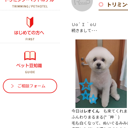
トリミン
初診の方へ
Ｕo´ Ｉ ｀oＵ
続きまして･･･
はじめて犬を飼う方へ
はじめて猫を飼う方へ
ご相談フォーム
今日は
レオくん
も来てくれま
ふんわりまるまる(* ´艸｀)
毛も白くなって、ぬいぐるみみ