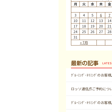
月
火
水
木
金
3
4
5
6
7
10
11
12
13
14
17
18
19
20
21
24
25
26
27
28
31
« 7月
最新の記事
ｸﾞﾙｰﾐﾝｸﾞ･ﾄﾘﾐﾝｸﾞのお客
ロッソ通信♬ご予約につ
ｸﾞﾙｰﾐﾝｸﾞ･ﾄﾘﾐﾝｸﾞのお客