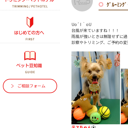
ｸﾞﾙｰﾐﾝ
初診の方へ
Uo´ I ｀oU
台風が来ていますね！！！
はじめて犬を飼う方へ
雨風が強いときは無理せずに過
診察やトリミング、ご予約の変
はじめて猫を飼う方へ
ご相談フォーム
テスちゃん
⚽