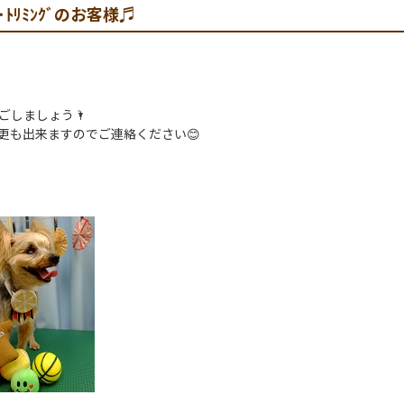
ｸﾞ･ﾄﾘﾐﾝｸﾞのお客様♬
ごしましょう🌂
更も出来ますのでご連絡ください😊