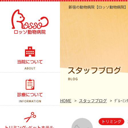
新宿の動物病院【ロッソ動物病院】
当院のこだわり
医院紹介・アクセス
スタッフ紹介
診察案内
スタッフブログ
予防接種
HOME
スタッフブログ
ｸﾞﾙｰﾐ
よくある質問
健康診断
トリミング
手術について
トリミング
ペットホテル