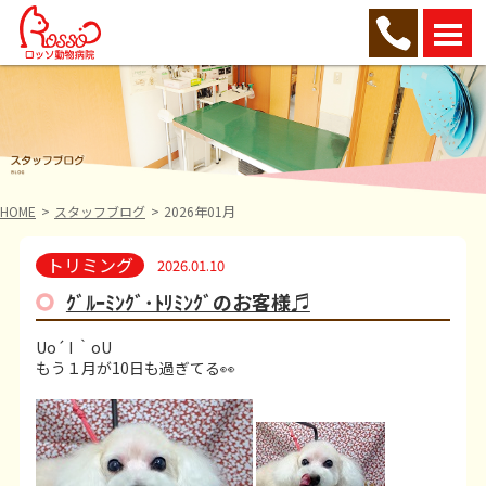
HOME
スタッフブログ
2026年01月
トリミング
2026.01.10
ｸﾞﾙｰﾐﾝｸﾞ･ﾄﾘﾐﾝｸﾞのお客様♬
Uo´ I ｀oU
もう１月が10日も過ぎてる👀