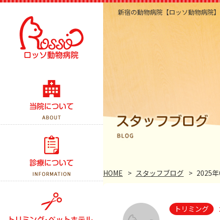
新宿の動物病院【ロッソ動物病院】
当院のこだわり
医院紹介・アクセス
スタッフ紹介
診察案内
スタッフブログ
予防接種
HOME
スタッフブログ
2025年
よくある質問
健康診断
トリミング
手術について
トリミング
ペットホテル