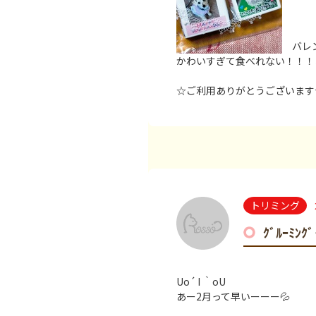
バレン
かわいすぎて食べれない！！！
☆ご利用ありがとうございます
トリミング
ｸﾞﾙｰﾐﾝ
Uo´ I ｀oU
あー2月って早いーーー💦