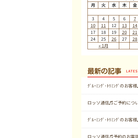
月
火
水
木
金
3
4
5
6
7
10
11
12
13
14
17
18
19
20
21
24
25
26
27
28
« 1月
最新の記事
ｸﾞﾙｰﾐﾝｸﾞ･ﾄﾘﾐﾝｸﾞのお客
ロッソ通信♬ご予約につ
ｸﾞﾙｰﾐﾝｸﾞ･ﾄﾘﾐﾝｸﾞのお客
ロッソ通信♬予約のお電