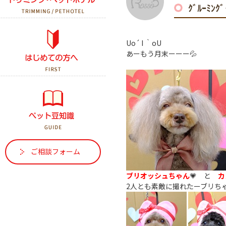
ｸﾞﾙｰﾐﾝ
初診の方へ
Uo´ I ｀oU
あーもう月末ーーー💦
はじめて犬を飼う方へ
はじめて猫を飼う方へ
ご相談フォーム
ブリオッシュちゃん
💗 と
カ
2人とも素敵に撮れたーブリちゃ