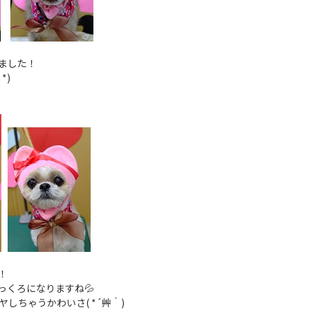
ました！
*)
！
っくろになりますね💦
しちゃうかわいさ( *´艸｀)