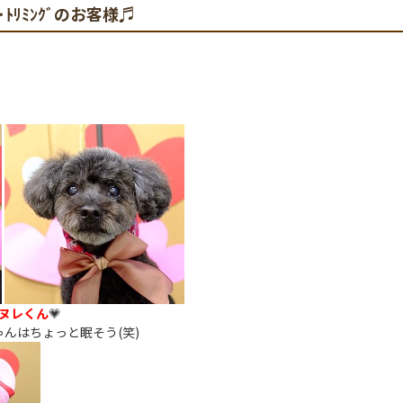
ｸﾞ･ﾄﾘﾐﾝｸﾞのお客様♬
ヌレくん
💗
んはちょっと眠そう(笑)