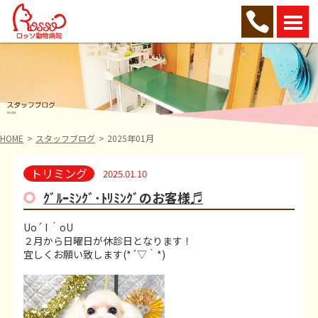
HOME
スタッフブログ
2025年01月
トリミング
2025.01.10
ｸﾞﾙｰﾐﾝｸﾞ･ﾄﾘﾐﾝｸﾞのお客様♬
Uo´ I ｀oU
２月から日曜日が休診日となります！
宜しくお願い致します(*´▽｀*)