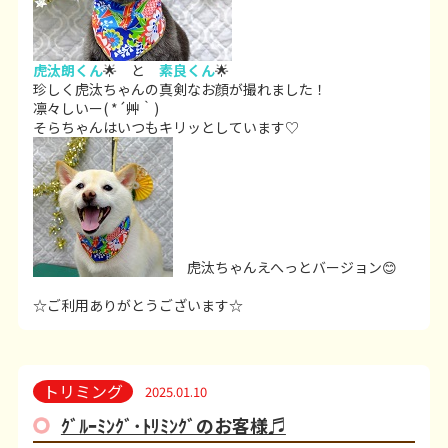
虎汰朗くん
🌟 と
素良くん
🌟
珍しく虎汰ちゃんの真剣なお顔が撮れました！
凛々しいー( *´艸｀)
そらちゃんはいつもキリッとしています♡
虎汰ちゃんえへっとバージョン😊
☆ご利用ありがとうございます☆
トリミング
2025.01.10
ｸﾞﾙｰﾐﾝｸﾞ･ﾄﾘﾐﾝｸﾞのお客様♬