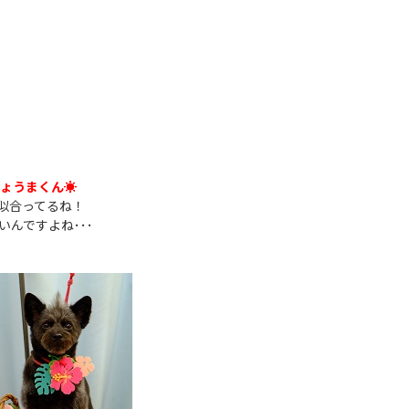
ょうまくん☀
似合ってるね！
んですよね･･･