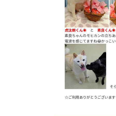
虎汰朗くん☀
と
素良くん☀
素良ちゃんのモヒカンの立ちあ
電波を感じてますね😂かっこ
そら
☆ご利用ありがとうございます