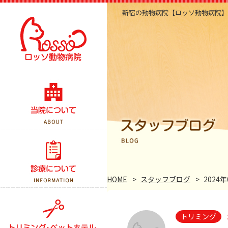
新宿の動物病院【ロッソ動物病院】
当院のこだわり
医院紹介・アクセス
スタッフ紹介
診察案内
スタッフブログ
予防接種
HOME
スタッフブログ
2024年
よくある質問
健康診断
トリミング
手術について
トリミング
ペットホテル