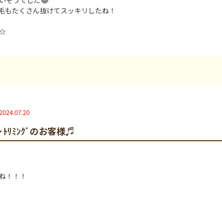
いそうでした😂
毛もたくさん抜けてスッキリしたね！
☆
2024.07.20
ｸﾞ･ﾄﾘﾐﾝｸﾞのお客様♬
ね！！！