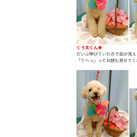
くう太くん☀
だいぶ伸びていたので前が見える
「てへっ」ってお顔も見せてく