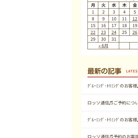
月
火
水
木
金
1
2
3
4
5
8
9
10
11
12
15
16
17
18
19
22
23
24
25
26
29
30
31
« 6月
最新の記事
ｸﾞﾙｰﾐﾝｸﾞ･ﾄﾘﾐﾝｸﾞのお客
ロッソ通信♬ご予約につ
ｸﾞﾙｰﾐﾝｸﾞ･ﾄﾘﾐﾝｸﾞのお客
ロッソ通信♬予約のお電