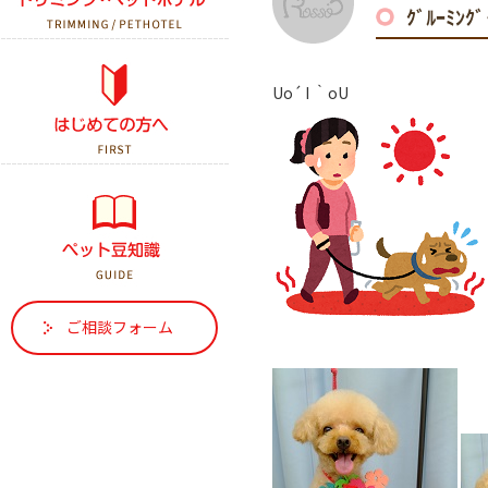
ｸﾞﾙｰﾐﾝ
初診の方へ
Uo´ I ｀oU
はじめて犬を飼う方へ
はじめて猫を飼う方へ
ご相談フォーム