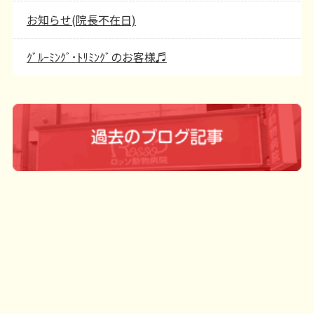
お知らせ(院長不在日)
ｸﾞﾙｰﾐﾝｸﾞ･ﾄﾘﾐﾝｸﾞのお客様♬