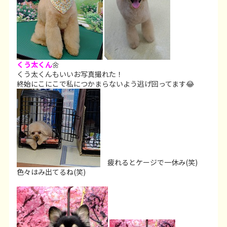
くう太くん
🌼
くう太くんもいいお写真撮れた！
終始にこにこで私につかまらないよう逃げ回ってます😂
疲れるとケージで一休み(笑)
色々はみ出てるね(笑)