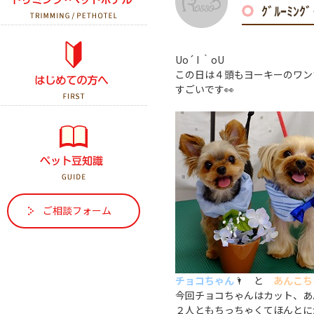
ｸﾞﾙｰﾐﾝ
初診の方へ
Uo´ I ｀oU
この日は４頭もヨーキーのワン
はじめて犬を飼う方へ
すごいです👀
はじめて猫を飼う方へ
ご相談フォーム
チョコちゃん
🌂 と
あんこち
今回チョコちゃんはカット、あ
２人ともちっちゃくてほんとに