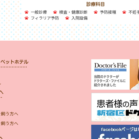
一般診療
検査・健康診断
予防接種
不妊
フィラリア予防
入院設備
ル
を飼う方へ
を飼う方へ