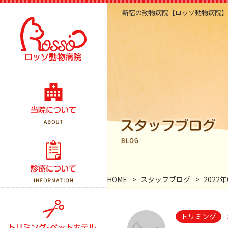
新宿の動物病院【ロッソ動物病院】
当院のこだわり
医院紹介・アクセス
スタッフ紹介
診察案内
スタッフブログ
予防接種
HOME
スタッフブログ
2022年
よくある質問
健康診断
トリミング
手術について
トリミング
ペットホテル