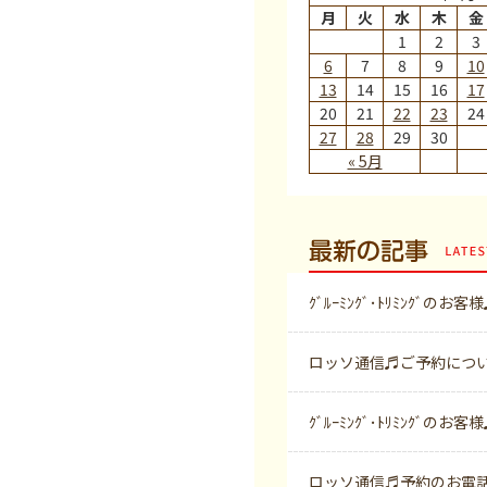
月
火
水
木
金
1
2
3
6
7
8
9
10
13
14
15
16
17
20
21
22
23
24
27
28
29
30
« 5月
最新の記事
ｸﾞﾙｰﾐﾝｸﾞ･ﾄﾘﾐﾝｸﾞのお客
ロッソ通信♬ご予約につ
ｸﾞﾙｰﾐﾝｸﾞ･ﾄﾘﾐﾝｸﾞのお客
ロッソ通信♬予約のお電