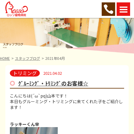
HOME
スタッフブログ
2021年04月
トリミング
2021.04.02
ｸﾞﾙｰﾐﾝｸﾞ・ﾄﾘﾐﾝｸﾞのお客様☆
こんにちは(´ω`pq)山本です！
本日もグルーミング・トリミングに来てくれた子をご紹介し
ます！
ラッキーくん🌸