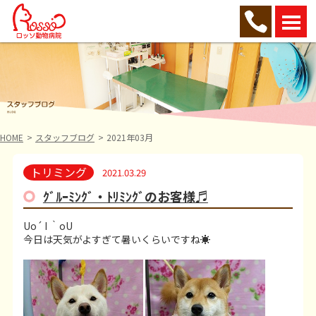
HOME
スタッフブログ
2021年03月
トリミング
2021.03.29
ｸﾞﾙｰﾐﾝｸﾞ・ﾄﾘﾐﾝｸﾞのお客様♬
Uo´ I ｀oU
今日は天気がよすぎて暑いくらいですね☀