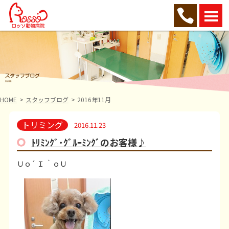
HOME
スタッフブログ
2016年11月
トリミング
2016.11.23
ﾄﾘﾐﾝｸﾞ･ｸﾞﾙｰﾐﾝｸﾞのお客様♪
Ｕｏ´ Ｉ ｀ｏＵ