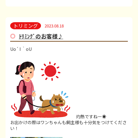
トリミング
2023.08.18
ﾄﾘﾐﾝｸﾞのお客様♪
Uo´ I ｀oU
灼熱ですねー☀
お出かけの際はワンちゃんも飼主様も十分気をつけてくださ
い！