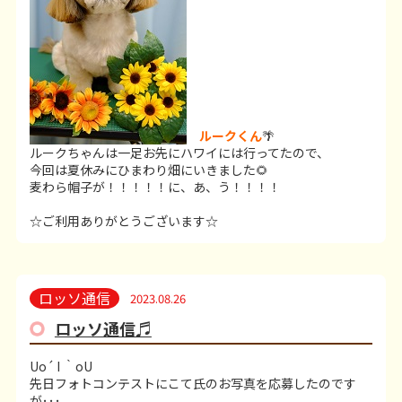
ルークくん
🌴
ルークちゃんは一足お先にハワイには行ってたので、
今回は夏休みにひまわり畑にいきました🌻
麦わら帽子が！！！！！に、あ、う！！！！
☆ご利用ありがとうございます☆
ロッソ通信
2023.08.26
ロッソ通信♬
Uo´ I ｀oU
先日フォトコンテストにこて氏のお写真を応募したのです
が･･･