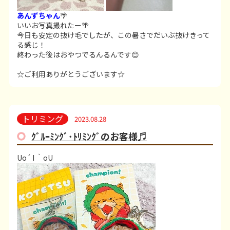
あんずちゃん
🌴
いいお写真撮れたー🌴
今日も安定の抜け毛でしたが、この暑さでだいぶ抜けきって
る感じ！
終わった後はおやつでるんるんです😊
☆ご利用ありがとうございます☆
トリミング
2023.08.28
ｸﾞﾙｰﾐﾝｸﾞ･ﾄﾘﾐﾝｸﾞのお客様♬
Uo´ I ｀oU