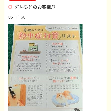
ｸﾞﾙｰﾐﾝｸﾞのお客様♬
Uo´ I ｀oU