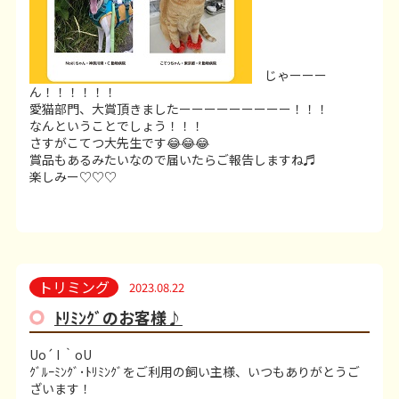
じゃーーー
ん！！！！！！
愛猫部門、大賞頂きましたーーーーーーーーー！！！
なんということでしょう！！！
さすがこてつ大先生です😂😂😂
賞品もあるみたいなので届いたらご報告しますね♬
楽しみー♡♡♡
トリミング
2023.08.22
ﾄﾘﾐﾝｸﾞのお客様♪
Uo´ I ｀oU
ｸﾞﾙｰﾐﾝｸﾞ･ﾄﾘﾐﾝｸﾞをご利用の飼い主様、いつもありがとうご
ざいます！