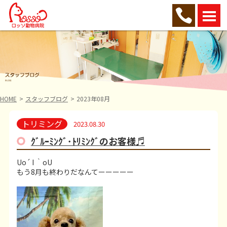
HOME
スタッフブログ
2023年08月
トリミング
2023.08.30
ｸﾞﾙｰﾐﾝｸﾞ･ﾄﾘﾐﾝｸﾞのお客様♬
Uo´ I ｀oU
もう8月も終わりだなんてーーーーー