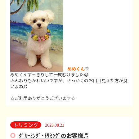
めめくん
🌴
めめくんすっきりして一皮むけました😂
ふんわりもかわいいですが、せっかくのお目目見えた方が良
いよね♬
☆ご利用ありがとうございます☆
トリミング
2023.08.21
ｸﾞﾙｰﾐﾝｸﾞ･ﾄﾘﾐﾝｸﾞのお客様♬