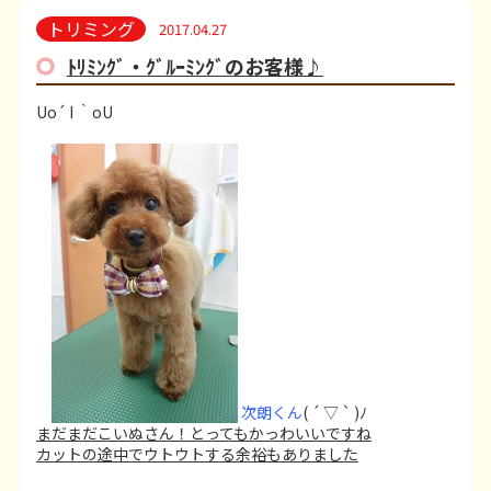
トリミング
2017.04.27
ﾄﾘﾐﾝｸﾞ・ｸﾞﾙｰﾐﾝｸﾞのお客様♪
Uo´ I ｀oU
次朗くん
( ´ ▽ ` )ﾉ
まだまだこいぬさん！とってもかっわいいですね
カットの途中でウトウトする余裕もありました