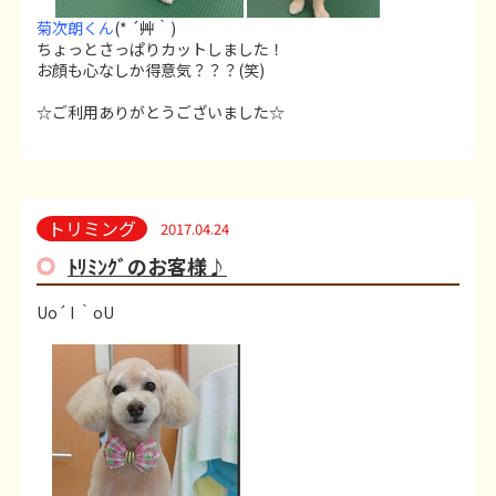
菊次朗くん
(* ´艸｀)
ちょっとさっぱりカットしました！
お顔も心なしか得意気？？？(笑)
☆ご利用ありがとうございました☆
トリミング
2017.04.24
ﾄﾘﾐﾝｸﾞのお客様♪
Uo´ I ｀oU