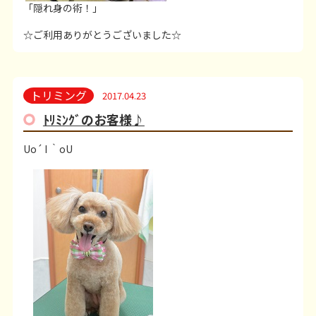
「隠れ身の術！」
☆ご利用ありがとうございました☆
トリミング
2017.04.23
ﾄﾘﾐﾝｸﾞのお客様♪
Uo´ I ｀oU