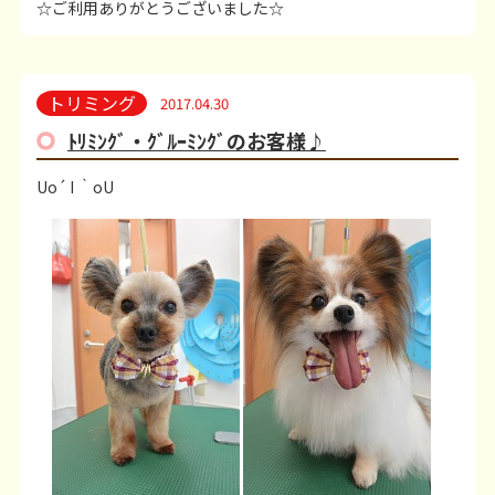
☆ご利用ありがとうございました☆
トリミング
2017.04.30
ﾄﾘﾐﾝｸﾞ・ｸﾞﾙｰﾐﾝｸﾞのお客様♪
Uo´ I ｀oU