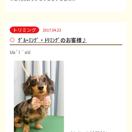
トリミング
2017.04.23
ｸﾞﾙｰﾐﾝｸﾞ・ﾄﾘﾐﾝｸﾞのお客様♪
Uo´ I ｀oU