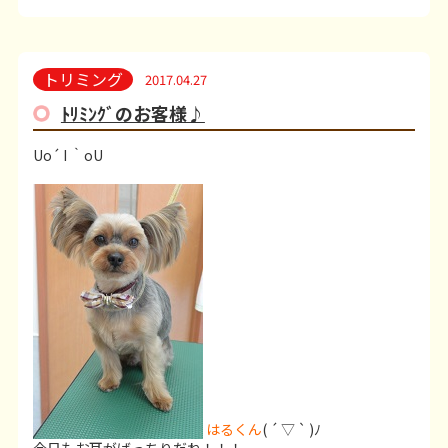
トリミング
2017.04.27
ﾄﾘﾐﾝｸﾞのお客様♪
Uo´ I ｀oU
はるくん
( ´ ▽ ` )ﾉ
今日もお耳がばっちりだね！！！