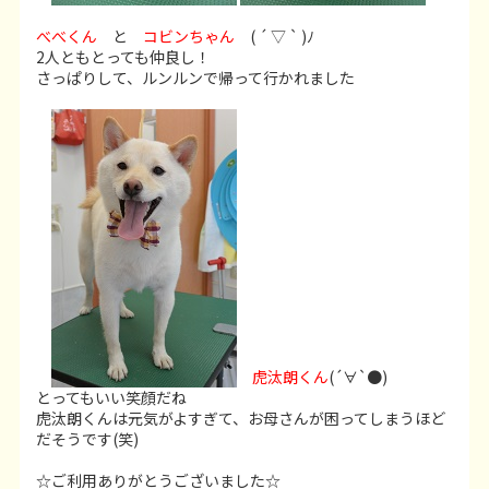
べべくん
と
コビンちゃん
( ´ ▽ ` )ﾉ
2人ともとっても仲良し！
さっぱりして、ルンルンで帰って行かれました
虎汰朗くん
(´∀`●)
とってもいい笑顔だね
虎汰朗くんは元気がよすぎて、お母さんが困ってしまうほど
だそうです(笑)
☆ご利用ありがとうございました☆