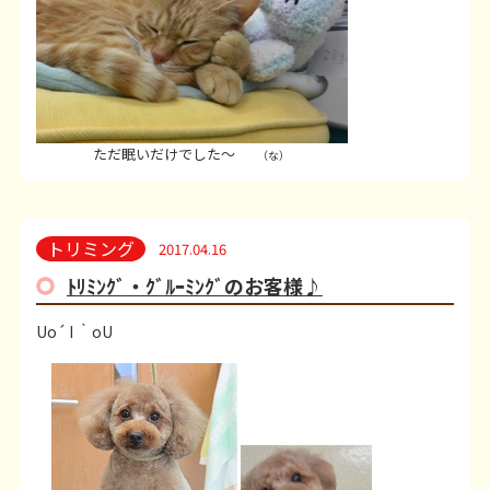
ただ眠いだけでした～
（な）
トリミング
2017.04.16
ﾄﾘﾐﾝｸﾞ・ｸﾞﾙｰﾐﾝｸﾞのお客様♪
Uo´ I ｀oU