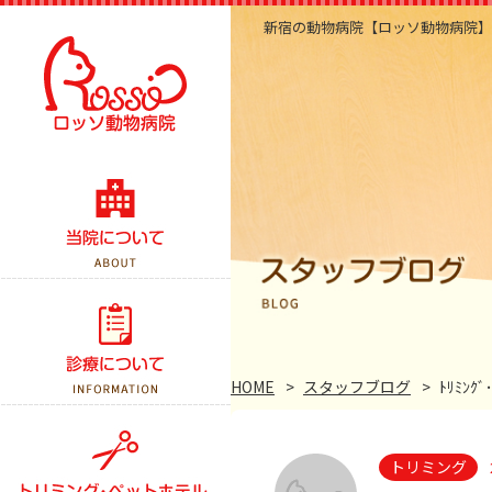
新宿の動物病院【ロッソ動物病院】
当院のこだわり
医院紹介・アクセス
スタッフ紹介
診察案内
スタッフブログ
予防接種
HOME
スタッフブログ
ﾄﾘﾐﾝｸ
よくある質問
健康診断
トリミング
手術について
トリミング
ペットホテル