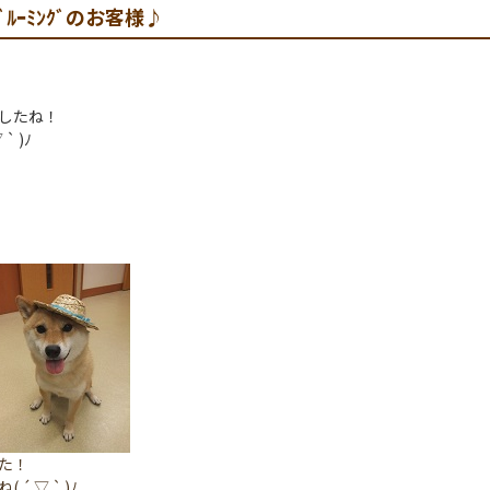
･ｸﾞﾙｰﾐﾝｸﾞのお客様♪
したね！
 )ﾉ
た！
 ▽ ` )ﾉ