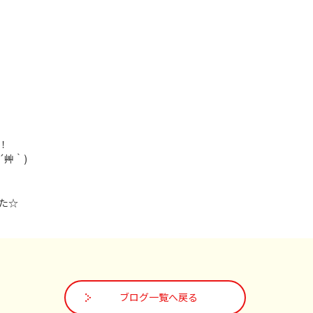
！
´艸｀)
た☆
ブログ一覧へ戻る