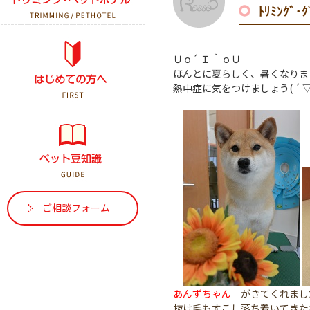
ﾄﾘﾐﾝｸﾞ
初診の方へ
Ｕｏ´ Ｉ ｀ｏＵ
ほんとに夏らしく、暑くなりま
はじめて犬を飼う方へ
熱中症に気をつけましょう( ´ ▽ `
はじめて猫を飼う方へ
ご相談フォーム
あんずちゃん
がきてくれまし
抜け毛もすこし落ち着いてきたね( ´