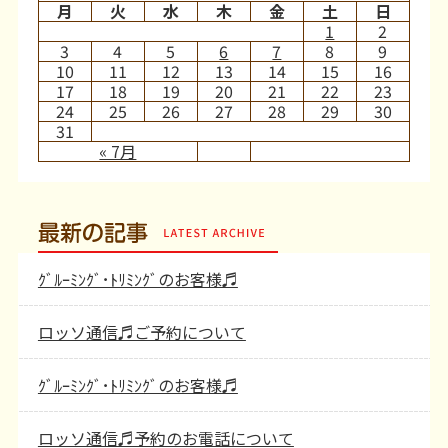
月
火
水
木
金
土
日
1
2
3
4
5
6
7
8
9
10
11
12
13
14
15
16
17
18
19
20
21
22
23
24
25
26
27
28
29
30
31
« 7月
最新の記事
ｸﾞﾙｰﾐﾝｸﾞ･ﾄﾘﾐﾝｸﾞのお客様♬
ロッソ通信♬ご予約について
ｸﾞﾙｰﾐﾝｸﾞ･ﾄﾘﾐﾝｸﾞのお客様♬
ロッソ通信♬予約のお電話について