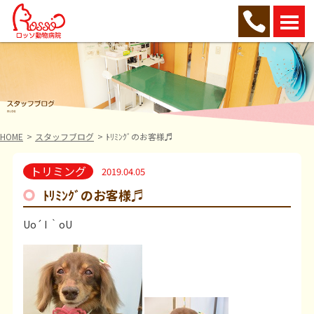
HOME
スタッフブログ
ﾄﾘﾐﾝｸﾞのお客様♬
トリミング
2019.04.05
ﾄﾘﾐﾝｸﾞのお客様♬
Uo´ I ｀oU