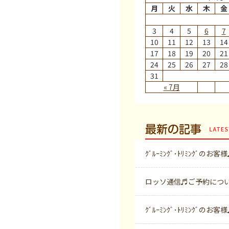
月
火
水
木
金
3
4
5
6
7
10
11
12
13
14
17
18
19
20
21
24
25
26
27
28
31
« 7月
最新の記事
ｸﾞﾙｰﾐﾝｸﾞ･ﾄﾘﾐﾝｸﾞのお客
ロッソ通信♬ご予約につ
ｸﾞﾙｰﾐﾝｸﾞ･ﾄﾘﾐﾝｸﾞのお客