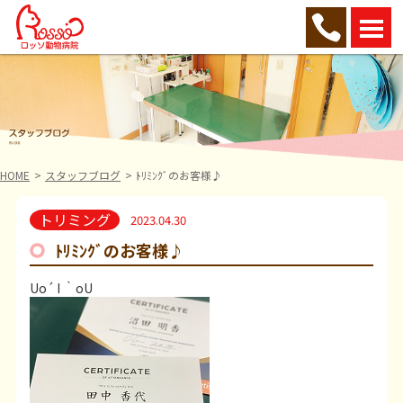
HOME
スタッフブログ
ﾄﾘﾐﾝｸﾞのお客様♪
トリミング
2023.04.30
ﾄﾘﾐﾝｸﾞのお客様♪
Uo´ I ｀oU