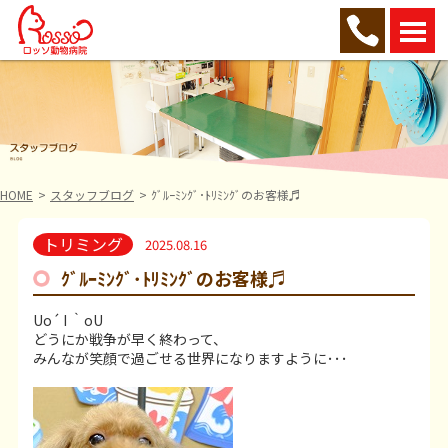
HOME
スタッフブログ
ｸﾞﾙｰﾐﾝｸﾞ･ﾄﾘﾐﾝｸﾞのお客様♬
トリミング
2025.08.16
ｸﾞﾙｰﾐﾝｸﾞ･ﾄﾘﾐﾝｸﾞのお客様♬
Uo´ I ｀oU
どうにか戦争が早く終わって、
みんなが笑顔で過ごせる世界になりますように･･･