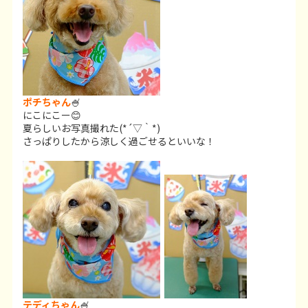
ポチちゃん
🍧
にこにこー😊
夏らしいお写真撮れた(*´▽｀*)
さっぱりしたから涼しく過ごせるといいな！
テディちゃん
🍧