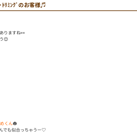
ｸﾞ･ﾄﾘﾐﾝｸﾞのお客様♬
ありますね👀
う😊
めくん
🎃
んでも似合っちゃうー♡
)