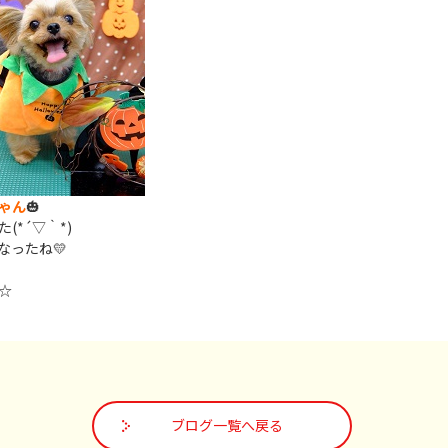
ゃん
🎃
*´▽｀*)
なったね💛
☆
ブログ一覧へ戻る