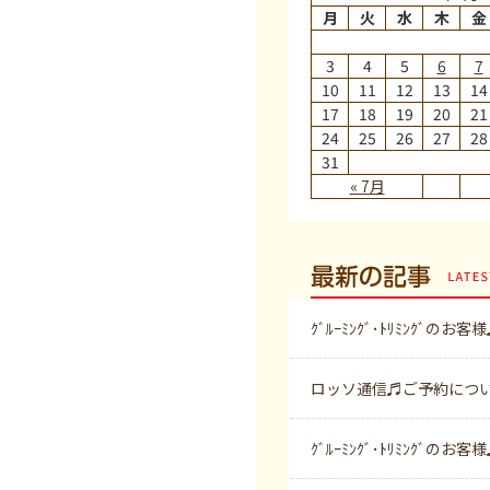
月
火
水
木
金
3
4
5
6
7
10
11
12
13
14
17
18
19
20
21
24
25
26
27
28
31
« 7月
最新の記事
ｸﾞﾙｰﾐﾝｸﾞ･ﾄﾘﾐﾝｸﾞのお客
ロッソ通信♬ご予約につ
ｸﾞﾙｰﾐﾝｸﾞ･ﾄﾘﾐﾝｸﾞのお客