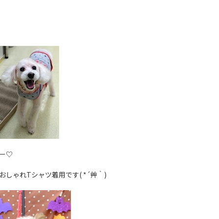
ー♡
しゃれTシャツ着用です( *´艸｀)