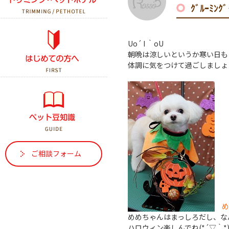
ｸﾞﾙｰﾐﾝ
初診の方へ
Uo´ I ｀oU
朝晩は涼しいというか寒い日も
はじめて犬を飼う方へ
体調に気をつけて過ごしましょ
はじめて猫を飼う方へ
ご相談フォーム
め
めめちゃんはまっしろだし、な
ハロウィン楽しんでね(*´▽｀*