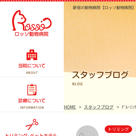
新宿の動物病院【ロッソ動物病院】
当院のこだわり
医院紹介・アクセス
スタッフ紹介
診察案内
スタッフブログ
予防接種
HOME
スタッフブログ
ｸﾞﾙｰﾐ
よくある質問
健康診断
トリミング
手術について
トリミング
ペットホテル