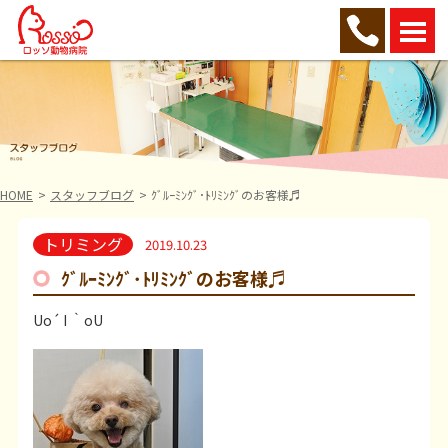
HOME
スタッフブログ
ｸﾞﾙｰﾐﾝｸﾞ･ﾄﾘﾐﾝｸﾞのお客様♬
トリミング
2019.10.23
ｸﾞﾙｰﾐﾝｸﾞ･ﾄﾘﾐﾝｸﾞのお客様♬
Uo´ I ｀oU