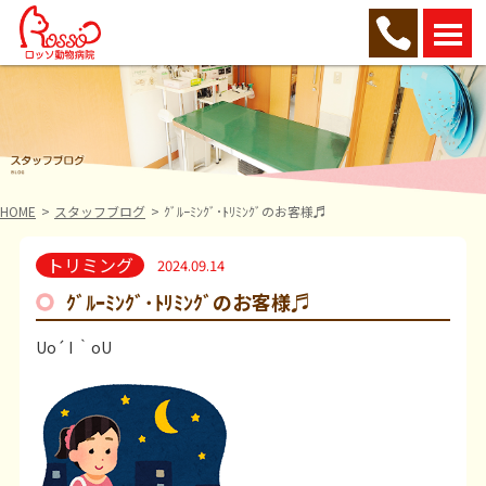
HOME
スタッフブログ
ｸﾞﾙｰﾐﾝｸﾞ･ﾄﾘﾐﾝｸﾞのお客様♬
トリミング
2024.09.14
ｸﾞﾙｰﾐﾝｸﾞ･ﾄﾘﾐﾝｸﾞのお客様♬
Uo´ I ｀oU