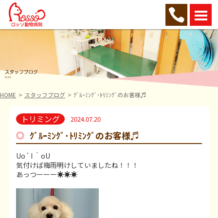
HOME
スタッフブログ
ｸﾞﾙｰﾐﾝｸﾞ･ﾄﾘﾐﾝｸﾞのお客様♬
トリミング
2024.07.20
ｸﾞﾙｰﾐﾝｸﾞ･ﾄﾘﾐﾝｸﾞのお客様♬
Uo´ I ｀oU
気付けば梅雨明けしていましたね！！！
あっつーーー☀☀☀