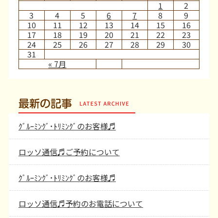
1
2
3
4
5
6
7
8
9
10
11
12
13
14
15
16
17
18
19
20
21
22
23
24
25
26
27
28
29
30
31
« 7月
最新の記事
ｸﾞﾙｰﾐﾝｸﾞ･ﾄﾘﾐﾝｸﾞのお客様♬
ロッソ通信♬ご予約について
ｸﾞﾙｰﾐﾝｸﾞ･ﾄﾘﾐﾝｸﾞのお客様♬
ロッソ通信♬予約のお電話について