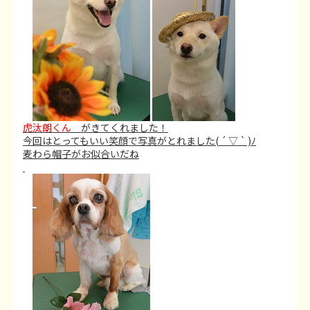
虎汰朗くん
がきてくれました！
今回はとってもいい笑顔で写真がとれました( ´ ▽ ` )ﾉ
麦わら帽子がお似合いだね