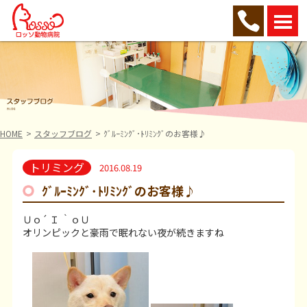
HOME
スタッフブログ
ｸﾞﾙｰﾐﾝｸﾞ･ﾄﾘﾐﾝｸﾞのお客様♪
トリミング
2016.08.19
ｸﾞﾙｰﾐﾝｸﾞ･ﾄﾘﾐﾝｸﾞのお客様♪
Ｕｏ´ Ｉ ｀ｏＵ
オリンピックと豪雨で眠れない夜が続きますね