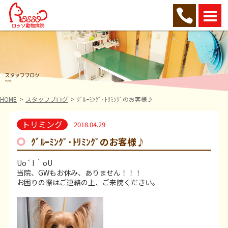
HOME
スタッフブログ
ｸﾞﾙｰﾐﾝｸﾞ･ﾄﾘﾐﾝｸﾞのお客様♪
トリミング
2018.04.29
ｸﾞﾙｰﾐﾝｸﾞ･ﾄﾘﾐﾝｸﾞのお客様♪
Uo´ I ｀oU
当院、GWもお休み、ありません！！！
お困りの際はご連絡の上、ご来院ください。