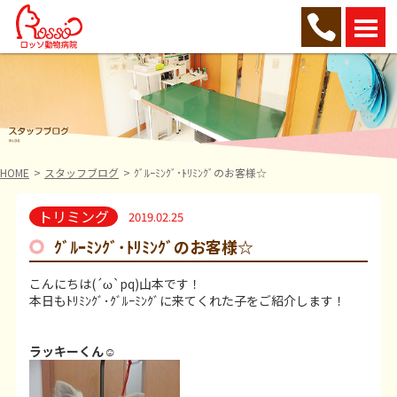
HOME
スタッフブログ
ｸﾞﾙｰﾐﾝｸﾞ･ﾄﾘﾐﾝｸﾞのお客様☆
トリミング
2019.02.25
ｸﾞﾙｰﾐﾝｸﾞ･ﾄﾘﾐﾝｸﾞのお客様☆
こんにちは(´ω`pq)山本です！
本日もﾄﾘﾐﾝｸﾞ･ｸﾞﾙｰﾐﾝｸﾞに来てくれた子をご紹介します！
ラッキーくん
☺