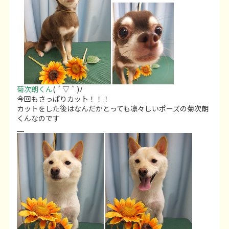
菊次朗くん
( ´ ▽ ` )ﾉ
今回もさっぱりカット！！！
カットをした後はなんだかとっても凛々しいポーズの菊次朗
くんなのです