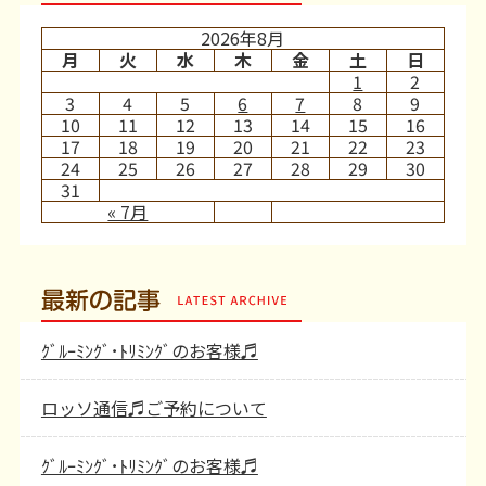
2026年8月
月
火
水
木
金
土
日
1
2
3
4
5
6
7
8
9
10
11
12
13
14
15
16
17
18
19
20
21
22
23
24
25
26
27
28
29
30
31
« 7月
最新の記事
ｸﾞﾙｰﾐﾝｸﾞ･ﾄﾘﾐﾝｸﾞのお客様♬
ロッソ通信♬ご予約について
ｸﾞﾙｰﾐﾝｸﾞ･ﾄﾘﾐﾝｸﾞのお客様♬