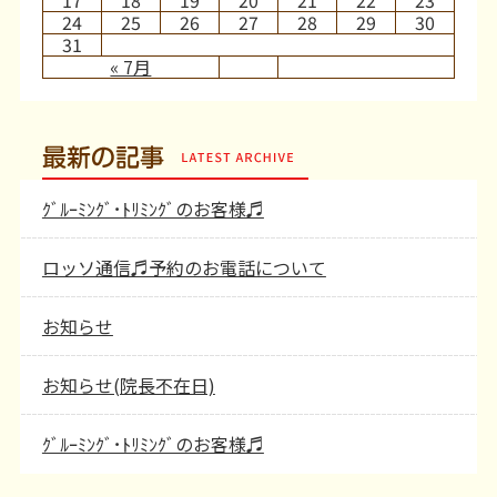
17
18
19
20
21
22
23
24
25
26
27
28
29
30
31
« 7月
最新の記事
ｸﾞﾙｰﾐﾝｸﾞ･ﾄﾘﾐﾝｸﾞのお客様♬
ロッソ通信♬予約のお電話について
お知らせ
お知らせ(院長不在日)
ｸﾞﾙｰﾐﾝｸﾞ･ﾄﾘﾐﾝｸﾞのお客様♬