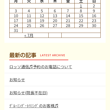
月
火
水
木
金
土
日
1
2
3
4
5
6
7
8
9
10
11
12
13
14
15
16
17
18
19
20
21
22
23
24
25
26
27
28
29
30
31
« 7月
最新の記事
ロッソ通信♬予約のお電話について
お知らせ
お知らせ(院長不在日)
ｸﾞﾙｰﾐﾝｸﾞ･ﾄﾘﾐﾝｸﾞのお客様♬